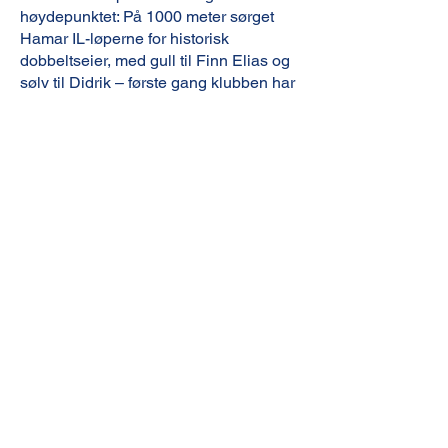
høydepunktet: På 1000 meter sørget
Hamar IL-løperne for historisk
dobbeltseier, med gull til Finn Elias og
sølv til Didrik – første gang klubben har
oppnådd dette i et norgesmesterskap.
Med et svært godt mesterskap i
Stavanger har begge løperne kvalifisert
seg til World Cup, og publikum kan
glede seg til å se dem i aksjon på
Vikingskipet 11.–14. desember.
Også klubbens juniorjenter leverte
flotte prestasjoner. Nila Nybakk, Synne
Kjærnes, Linnea Haneberg og Sigrid
Bakken Vold deltok i seniorklassen og
viste solid innsats. For Nila og Sigrid
var dette debut i NM Senior, mens
Synne og Linnea deltok for andre gang.