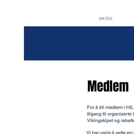
OM OSS
Medlem
For å bli medlem i HI
tilgang til organiserte 
Vikingskipet og rabatte
Vi har valgt å sette en