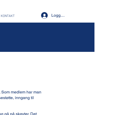
Logg inn
KONTAKT
ag. Som medlem har man
sestøtte, inngang til
 og gå på skøyter. Det