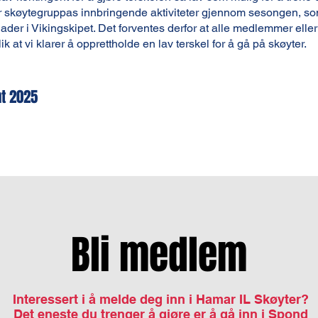
er skøytegruppas innbringende aktiviteter gjennom sesongen, s
er i Vikingskipet. Det forventes derfor at alle medlemmer eller f
ik at vi klarer å opprettholde en lav terskel for å gå på skøyter.
t 2025
Bli medlem
Interessert i å melde deg inn i Hamar IL Skøyter?
Det eneste du trenger å gjøre er å gå inn i Spond