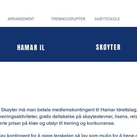
ARRANGEMENT
TRENINGSGRUPPER
SKØYTESKOLE
SKØYTER
HAMAR IL
L Skøyter må man betale medlemskontingent til Hamar Idrettsl
treningsaktiviteter, gratis deltakelse på skøytestevner, lisens, rei
rte priser på klær og utstyr til trening og konkurranse.
 lav kontingent for å gjøre terskelen så lav som mulig for å trene